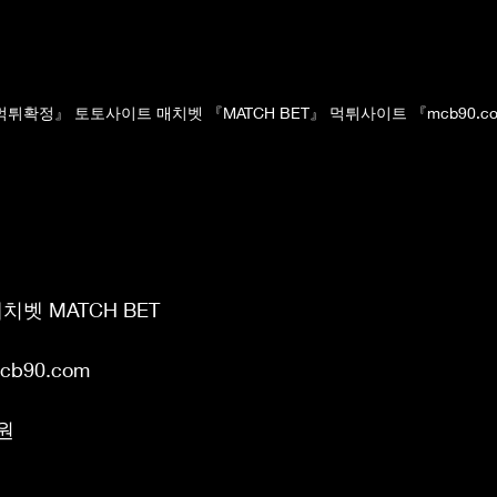
튀확정』 토토사이트 매치벳 『MATCH BET』 먹튀사이트 『mcb90.c
』
치벳 MATCH BET
b90.com
0원