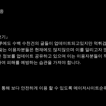
중 
보기』 
하루에도 수백 수천건의 글들이 업데이트되고있지만 먹튀
 찾는 이용자분들은 현재에도 많지않으며 이를 알리고자 
은 정보를 업데이트 공유하고 있으며 이는 이용자분들이 
여 피해를 예방하는 습관을 가져야 합니다.
통해 보다 안전하게 이용 할 수 있도록 메이저사이트순