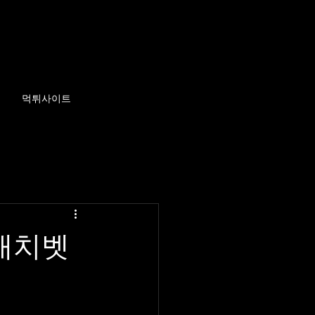
먹튀사이트
매치벳