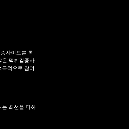
검증사이트를 통
많은 먹튀검증사
적극적으로 참여
위는 최선을 다하