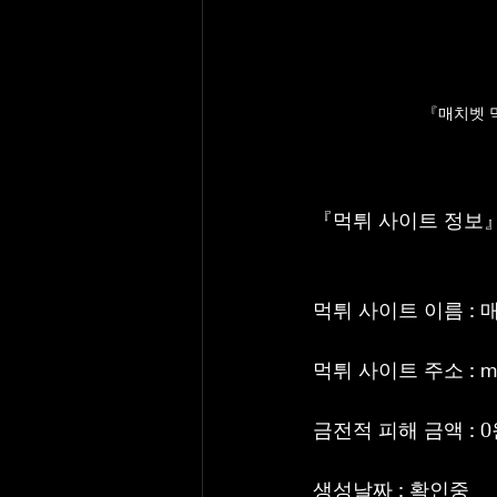
『매치벳 먹
『먹튀 사이트 정보
먹튀 사이트 이름 : 매
먹튀 사이트 주소 : mc
금전적 피해 금액 : 
생성날짜 : 확인중