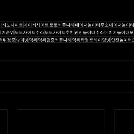
-
카지노사이트
메이저사이트
토토커뮤니티
메이저놀이터주소
메이저놀이
티어순위
토토사이트주소
토토사이트추천
안전놀이터주소
메이저놀이터모
먹튀검증
슈퍼벳
먹튀
먹튀검증커뮤니티
먹튀확정
트레이딩벳
안전놀이터