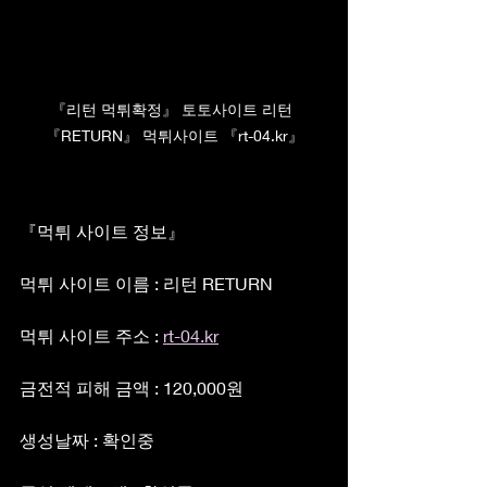
『리턴 먹튀확정』 토토사이트 리턴 
『RETURN』 먹튀사이트 『rt-04.kr』
『먹튀 사이트 정보』
먹튀 사이트 이름 : 리턴 RETURN
먹튀 사이트 주소 : 
rt-04.kr
금전적 피해 금액 : 120,000원
생성날짜 : 확인중