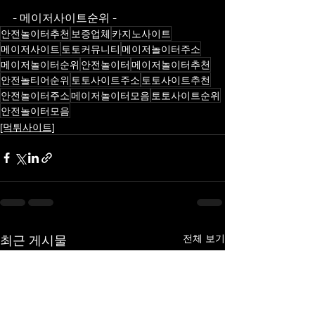
- 메이저사이트순위 -
안전놀이터추천
보증업체
카지노사이트
메이저사이트
토토커뮤니티
메이저놀이터주소
메이저놀이터순위
안전놀이터
메이저놀이터추천
안전놀티어순위
토토사이트주소
토토사이트추천
안전놀이터주소
메이저놀이터모음
토토사이트순위
안전놀이터모음
[먹튀사이트]
최근 게시물
전체 보기