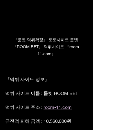
『룸벳 먹튀확정』 토토사이트 룸벳 
『ROOM BET』 먹튀사이트 『room-
11.com』
『먹튀 사이트 정보』
먹튀 사이트 이름 : 룸벳 ROOM BET
먹튀 사이트 주소 : 
room-11.com
금전적 피해 금액 : 10,560,000원