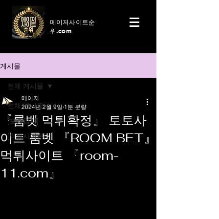
메이저사이트순
위.com
게시물
전체 게시물
메이저
전체 게시물
2024년 2월 9일
1분 분량
『룸벳 먹튀확정』 토토사
[보증업체]
이트 룸벳 『ROOM BET』
[먹튀사이트]
먹튀사이트 『room-
11.com』