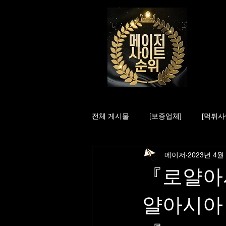
전체 게시물
[보증업체]
[먹튀사
메이저
2023년 4월
『로얄아
얄아시아 