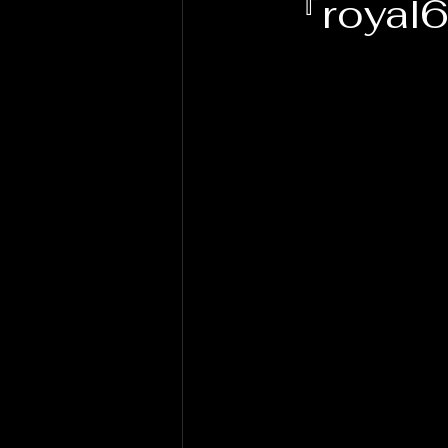
『royal