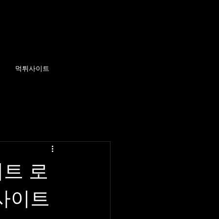
먹튀사이트
트 로
튀사이트