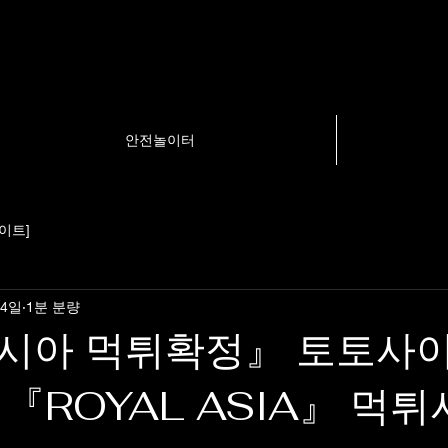
안전놀이터
이트]
 4일
1분 분량
시아 먹튀확정』 토토사이
『ROYAL ASIA』 먹