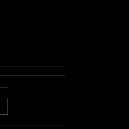
마​ 먹튀확정』 토토사이