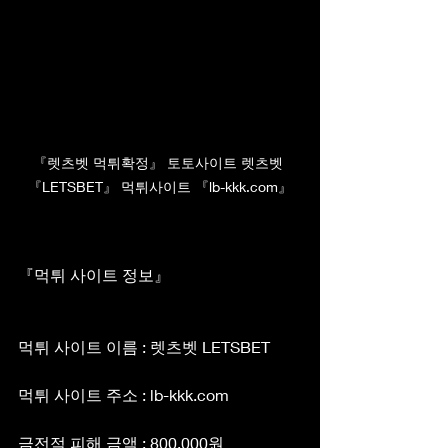
『렛츠벳 먹튀확정』 토토사이트 렛츠벳 
『LETSBET』 먹튀사이트 『lb-kkk.com』
『먹튀 사이트 정보』
먹튀 사이트 이름 : 렛츠벳 LETSBET
먹튀 사이트 주소 : lb-kkk.com
금전적 피해 금액 : 800,000원