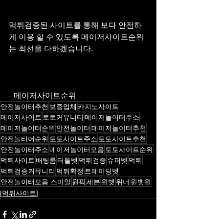
먹튀검증된 사이트를 통해 보다 안전하
게 이용 할 수 있도록 메이저사이트순위
는 최선을 다하겠습니다.
- 메이저사이트순위 -
안전놀이터추천
보증업체
카지노사이트
메이저사이트
토토커뮤니티
메이저놀이터주소
메이저놀이터순위
안전놀이터
메이저놀이터추천
안전놀티어순위
토토사이트주소
토토사이트추천
안전놀이터주소
메이저놀이터모음
토토사이트순위
먹튀사이트
배팅룸
터틀벳
먹튀검증
슈퍼벳
먹튀
먹튀검증커뮤니티
먹튀확정
트레이딩벳
안전놀이터모음 스마일
원픽
세븐
윈벳
위너
원벳원
[먹튀사이트]