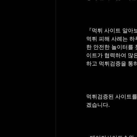
『먹튀 사이트 알아
먹튀 피해 사례는 
한 안전한 놀이터를
이트가 협력하여 많
하고 먹튀검증을 통하
먹튀검증된 사이트를 
겠습니다.