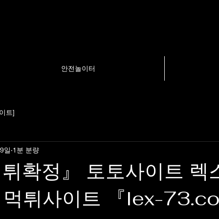
안전놀이터
이트]
 9일
1분 분량
먹튀확정』 토토사이트 렉
 먹튀사이트 『lex-73.c