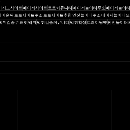
-
카지노사이트
메이저사이트
토토커뮤니티
메이저놀이터주소
메이저놀이
티어순위
토토사이트주소
토토사이트추천
안전놀이터주소
메이저놀이터모
먹튀검증
슈퍼벳
먹튀
먹튀검증커뮤니티
먹튀확정
트레이딩벳
안전놀이터