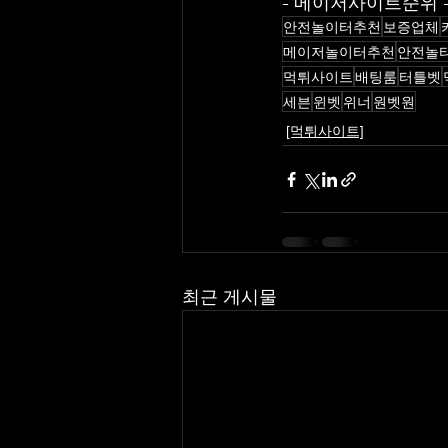
- 메이저사이트순위 
안전놀이터추천
보증업체
메이저놀이터추천
안전놀
먹튀사이트
배팅룸
터틀벳
세븐
윈벳
위너
원벳원
[먹튀사이트]
최근 게시물