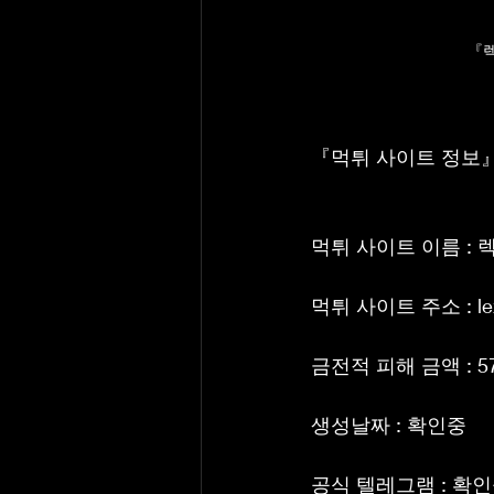
『렉
『먹튀 사이트 정보
먹튀 사이트 이름 : 렉
먹튀 사이트 주소 : lex
금전적 피해 금액 : 57
생성날짜 : 확인중
공식 텔레그램 : 확인