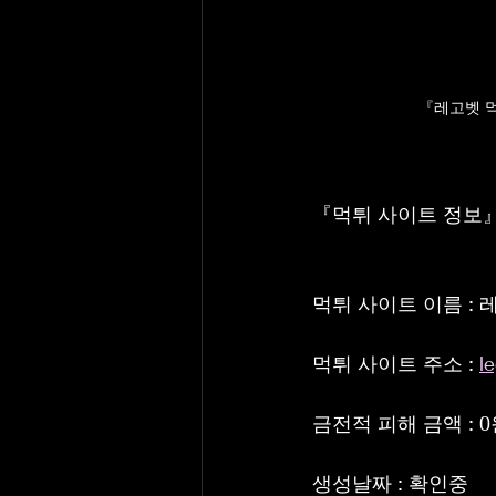
『레고벳 먹
『먹튀 사이트 정보
먹튀 사이트 이름 : 레
먹튀 사이트 주소 : 
l
금전적 피해 금액 : 
생성날짜 : 확인중