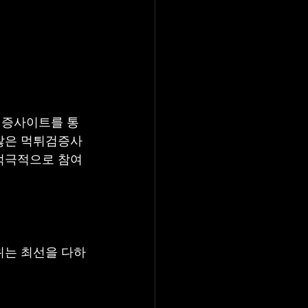
검증사이트를 통
많은 먹튀검증사
적극적으로 참여
위는 최선을 다하