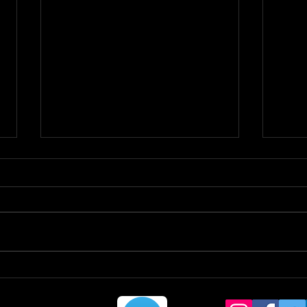
『에이수스 먹튀확정』 토토
『하
사이트 에이수스 『ASUS』
트 
먹튀사이트 『su-ov.com』
트 『