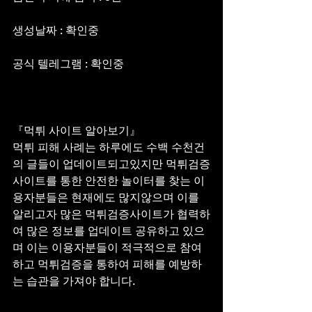
생성날짜 : 확인중
공식 텔레그램 : 확인중 
『먹튀 사이트 알아보기』 
먹튀 피해 사례는 하루에도 수백 수천건
의 글들이 업데이트되고있지만 먹튀검증
사이트를 통한 안전한 놀이터를 찾는 이
용자분들은 현재에도 많지않으며 이를 
알리고자 많은 먹튀검증사이트가 협력하
여 많은 정보를 업데이트 공유하고 있으
며 이는 이용자분들이 적극적으로 참여
하고 먹튀검증을 통하여 피해를 예방하
는 습관을 가져야 합니다.