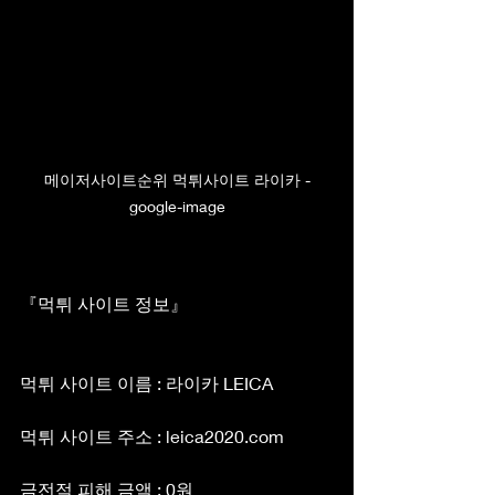
메이저사이트순위 먹튀사이트 라이카 -
google-image
『먹튀 사이트 정보』
먹튀 사이트 이름 : 라이카 LEICA
먹튀 사이트 주소 : leica2020.com
금전적 피해 금액 : 0원