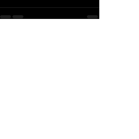
최근 게시물
전체 보기