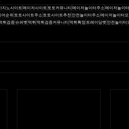
-
카지노사이트
메이저사이트
토토커뮤니티
메이저놀이터주소
메이저놀이
티어순위
토토사이트주소
토토사이트추천
안전놀이터주소
메이저놀이터모
먹튀검증
슈퍼벳
먹튀
먹튀검증커뮤니티
먹튀확정
트레이딩벳
안전놀이터