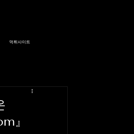
먹튀사이트
온
com』