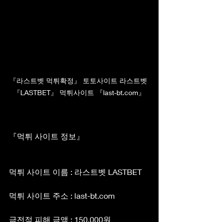
『라스트벳 먹튀확정』 토토사이트 라스트벳 
『LASTBET』 먹튀사이트 『last-bt.com』
『먹튀 사이트 정보』
먹튀 사이트 이름 : 라스트벳 LASTBET
먹튀 사이트 주소 : last-bt.com
금전적 피해 금액 : 150,000원