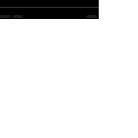
최근 게시물
전체 보기