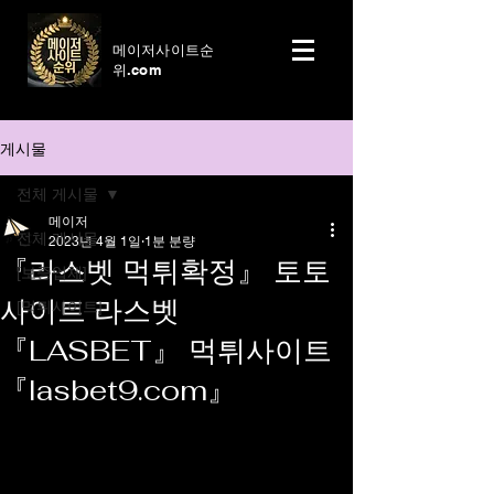
메이저사이트순
위.com
게시물
전체 게시물
메이저
전체 게시물
2023년 4월 1일
1분 분량
『라스벳 먹튀확정』 토토
[보증업체]
사이트 라스벳
[먹튀사이트]
『LASBET』 먹튀사이트
『lasbet9.com』