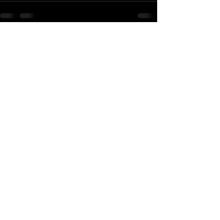
최근 게시물
전체 보기