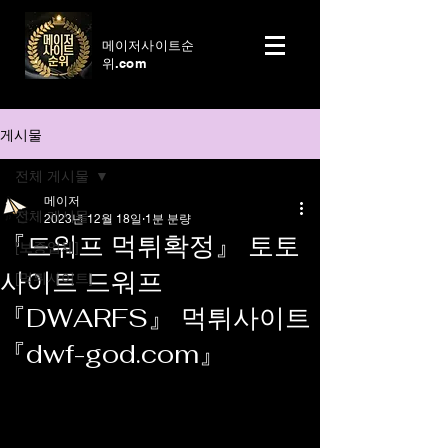
메이저사이트순
위.com
게시물
전체 게시물
메이저
전체 게시물
2023년 12월 18일
1분 분량
『드워프 먹튀확정』 토토
[보증업체]
사이트 드워프
[먹튀사이트]
『DWARFS』 먹튀사이트
『dwf-god.com』