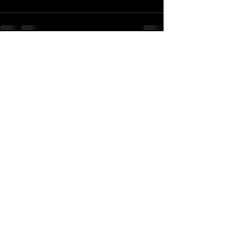
최근 게시물
전체 보기