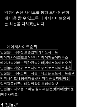
먹튀검증된 사이트를 통해 보다 안전하
게 이용 할 수 있도록 메이저사이트순위
는 최선을 다하겠습니다.
- 메이저사이트순위 -
안전놀이터추천
보증업체
카지노사이트
메이저사이트
토토커뮤니티
메이저놀이터주소
메이저놀이터순위
안전놀이터
메이저놀이터추천
안전놀티어순위
토토사이트주소
토토사이트추천
안전놀이터주소
메이저놀이터모음
토토사이트순위
먹튀사이트
배팅룸
터틀벳
먹튀검증
슈퍼벳
먹튀
먹튀검증커뮤니티
먹튀확정
트레이딩벳
안전놀이터모음 스마일
원픽
세븐
윈벳
위너
원벳원
[먹튀사이트]