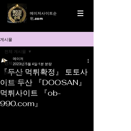
메이저사이트순
위.com
게시물
전체 게시물
메이저
전체 게시물
2023년 5월 4일
1분 분량
『두산 먹튀확정』 토토사
[보증업체]
이트 두산 『DOOSAN』
[먹튀사이트]
먹튀사이트 『ob-
990.com』