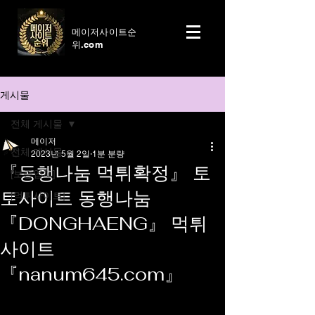
메이저사이트순
위.com
게시물
전체 게시물
메이저
전체 게시물
2023년 5월 2일
1분 분량
『동행나눔 먹튀확정』 토
[보증업체]
토사이트 동행나눔
[먹튀사이트]
『DONGHAENG』 먹튀
사이트
『nanum645.com』