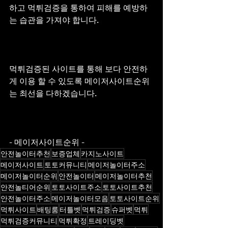
하고 먹튀검증을 통하여 피해를 예방하
는 습관을 가져야 합니다.
먹튀검증된 사이트를 통해 보다 안전하
게 이용 할 수 있도록 메이저사이트순위
는 최선을 다하겠습니다.
- 메이저사이트순위 -
안전놀이터추천
보증업체
카지노사이트
메이저사이트
토토커뮤니티
메이저놀이터주소
메이저놀이터순위
안전놀이터
메이저놀이터추천
안전놀티어순위
토토사이트주소
토토사이트추천
안전놀이터주소
메이저놀이터모음
토토사이트순위
먹튀사이트
배팅룸
터틀벳
먹튀검증
슈퍼벳
먹튀
먹튀검증커뮤니티
먹튀확정
트레이딩벳