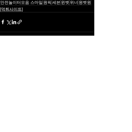
안전놀이터모음 스마일
원픽
세븐
윈벳
위너
원벳원
[먹튀사이트]
최근 게시물
전체 보기