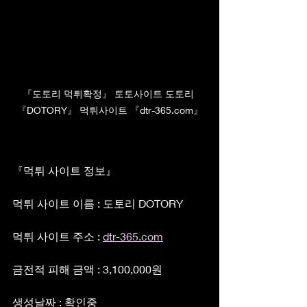
『도토리 먹튀확정』 토토사이트 도토리 
『DOTORY』 먹튀사이트 『dtr-365.com』
『먹튀 사이트 정보』
먹튀 사이트 이름 : 도토리 DOTORY
먹튀 사이트 주소 : 
dtr-365.com
금전적 피해 금액 : 3,100,000원
생성날짜 : 확인중