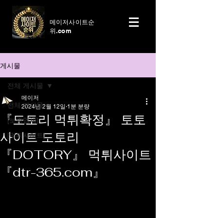
메이저사이트순
위.com
게시물
전체 게시물
메이저
전체 게시물
2024년 2월 12일
1분 분량
『도토리 먹튀확정』 토토
[보증업체]
사이트 도토리
[먹튀사이트]
『DOTORY』 먹튀사이트
『dtr-365.com』