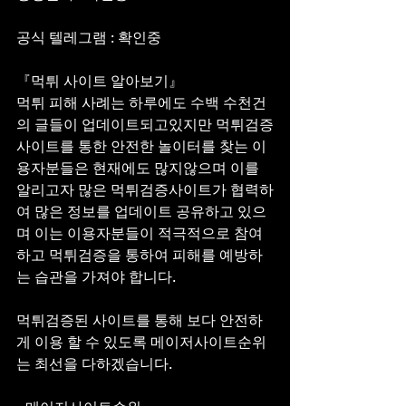
공식 텔레그램 : 확인중 
『먹튀 사이트 알아보기』 
먹튀 피해 사례는 하루에도 수백 수천건
의 글들이 업데이트되고있지만 먹튀검증
사이트를 통한 안전한 놀이터를 찾는 이
용자분들은 현재에도 많지않으며 이를 
알리고자 많은 먹튀검증사이트가 협력하
여 많은 정보를 업데이트 공유하고 있으
며 이는 이용자분들이 적극적으로 참여
하고 먹튀검증을 통하여 피해를 예방하
는 습관을 가져야 합니다.
먹튀검증된 사이트를 통해 보다 안전하
게 이용 할 수 있도록 메이저사이트순위
는 최선을 다하겠습니다.