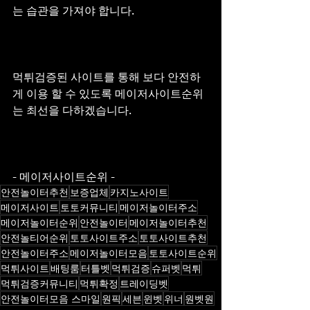
는 습관을 가져야 합니다.
먹튀검증된 사이트를 통해 보다 안전하
게 이용 할 수 있도록 메이저사이트순위
는 최선을 다하겠습니다.
- 메이저사이트순위 -
안전놀이터추천
보증업체
카지노사이트
메이저사이트
토토커뮤니티
메이저놀이터주소
메이저놀이터순위
안전놀이터
메이저놀이터추천
안전놀티어순위
토토사이트주소
토토사이트추천
안전놀이터주소
메이저놀이터모음
토토사이트순위
먹튀사이트
배팅룸
터틀벳
먹튀검증
슈퍼벳
먹튀
먹튀검증커뮤니티
먹튀확정
트레이딩벳
안전놀이터모음 스마일
원픽
세븐
윈벳
위너
원벳원