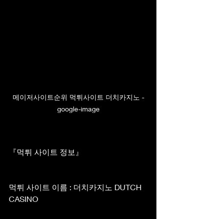
메이저사이트순위 먹튀사이트 더치카지노 -
google-image
『먹튀 사이트 정보』
먹튀 사이트 이름 : 더치카지노 DUTCH 
CASINO