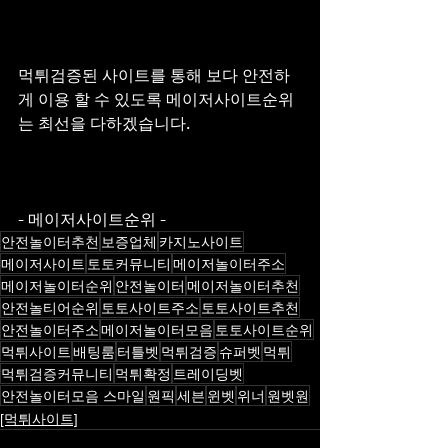
먹튀검증된 사이트를 통해 보다 안전하
게 이용 할 수 있도록 메이저사이트순위
는 최선을 다하겠습니다.
- 메이저사이트순위 -
안전놀이터추천
보증업체
카지노사이트
메이저사이트
토토커뮤니티
메이저놀이터주소
메이저놀이터순위
안전놀이터
메이저놀이터추천
안전놀티어순위
토토사이트주소
토토사이트추천
안전놀이터주소
메이저놀이터모음
토토사이트순위
먹튀사이트
배팅룸
터틀벳
먹튀검증
슈퍼벳
먹튀
먹튀검증커뮤니티
먹튀확정
트레이딩벳
안전놀이터모음 스마일
원픽
세븐
윈벳
위너
원벳원
[먹튀사이트]