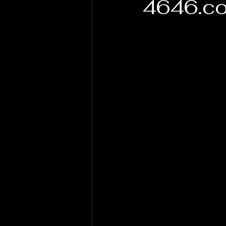
4646.c