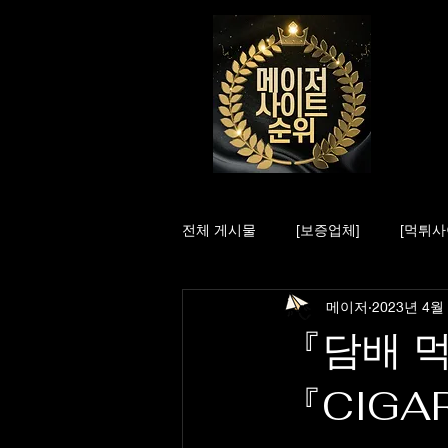
전체 게시물
[보증업체]
[먹튀사
메이저
2023년 4월
『담배 
『CIGA