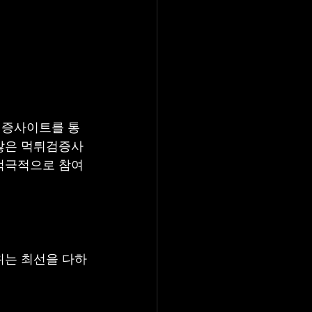
검증사이트를 통
많은 먹튀검증사
적극적으로 참여
위는 최선을 다하