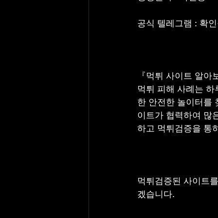
공식 텔레그램 : 확인
『먹튀 사이트 알아
먹튀 피해 사례는 
한 안전한 놀이터를
이트가 협력하여 많
하고 먹튀검증을 통하
먹튀검증된 사이트를 
겠습니다.