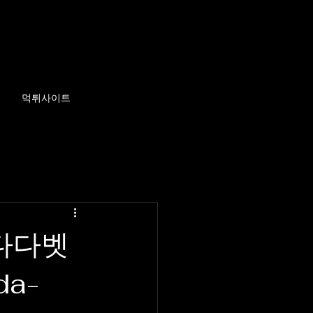
먹튀사이트
다다벳
a-