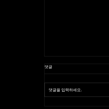
댓글
댓글을 입력하세요.
『런웨이 먹튀확정』 토토사