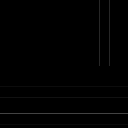
『에이수스 먹튀확정』 토토
『하