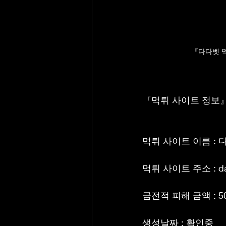
『다다벳 먹
『먹튀 사이트 정보
먹튀 사이트 이름 : 다
먹튀 사이트 주소 : da
금전적 피해 금액 : 50
생성날짜 : 확인중