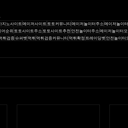
-
카지노사이트
메이저사이트
토토커뮤니티
메이저놀이터주소
메이저놀이
티어순위
토토사이트주소
토토사이트추천
안전놀이터주소
메이저놀이터모
먹튀검증
슈퍼벳
먹튀
먹튀검증커뮤니티
먹튀확정
트레이딩벳
안전놀이터