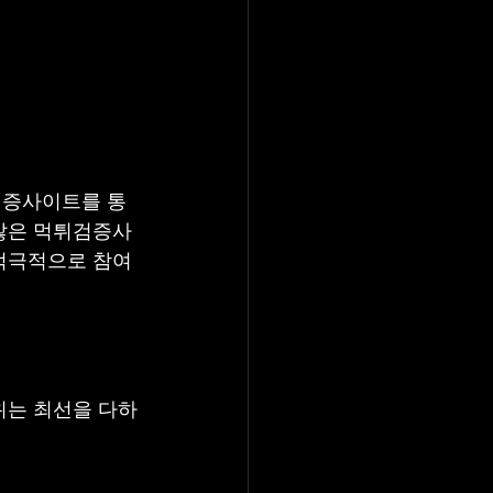
검증사이트를 통
많은 먹튀검증사
적극적으로 참여
위는 최선을 다하