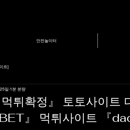
안전놀이터
이트]
 25일
1분 분량
 먹튀확정』 토토사이트 
BET』 먹튀사이트 『dad