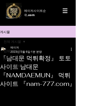
메이저사이트순
위.com
게시물
전체 게시물
메이저
전체 게시물
2023년 5월 6일
1분 분량
『남대문 먹튀확정』 토토
[보증업체]
사이트 남대문
[먹튀사이트]
『NAMDAEMUN』 먹튀
사이트 『nam-777.com』