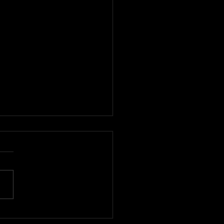
마​ 먹튀확정』 토토사이