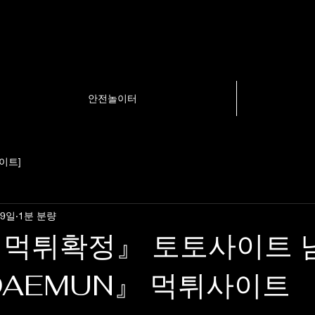
안전놀이터
이트]
 9일
1분 분량
 먹튀확정』 토토사이트 
AEMUN』 먹튀사이트 『