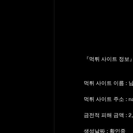
『먹튀 사이트 정보
먹튀 사이트 이름 : 
먹튀 사이트 주소 : na
금전적 피해 금액 : 2,
생성날짜 : 확인중