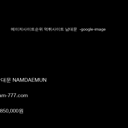
메이저사이트순위 먹튀사이트 남대문  -google-image
』
남대문 NAMDAEMUN
m-777.com
850,000원