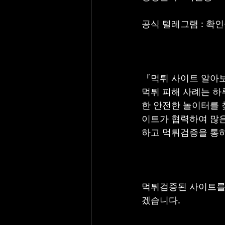
공식 텔레그램 : 확인
『먹튀 사이트 알아
먹튀 피해 사례는 
한 안전한 놀이터를
이트가 협력하여 많
하고 먹튀검증을 통하
먹튀검증된 사이트를 
겠습니다.