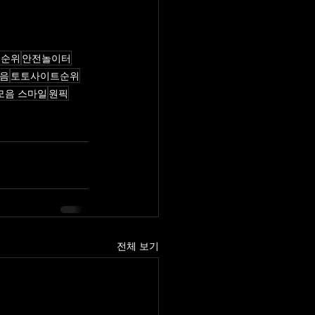
터순위
안전놀이터
음
토토사이트순위
모음 스마일
원픽
전체 보기