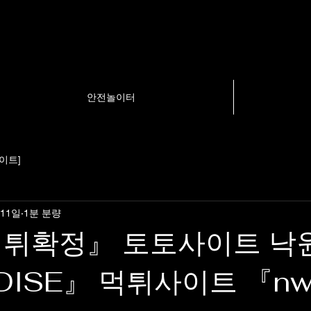
안전놀이터
이트]
 11일
1분 분량
먹튀확정』 토토사이트 낙
DISE』 먹튀사이트 『nw