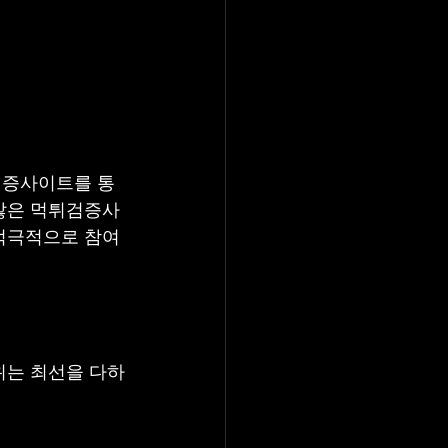
검증사이트를 통
많은 먹튀검증사
적극적으로 참여
위는 최선을 다하