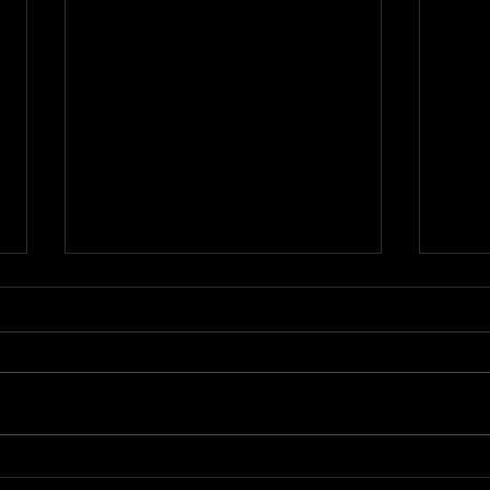
『에이수스 먹튀확정』 토토
『하