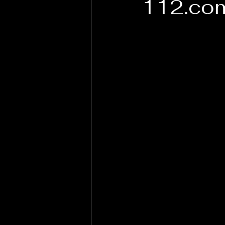
112.c