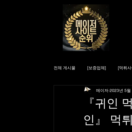
전체 게시물
[보증업체]
[먹튀사
메이저
2023년 5월
『귀인 
인』 먹튀