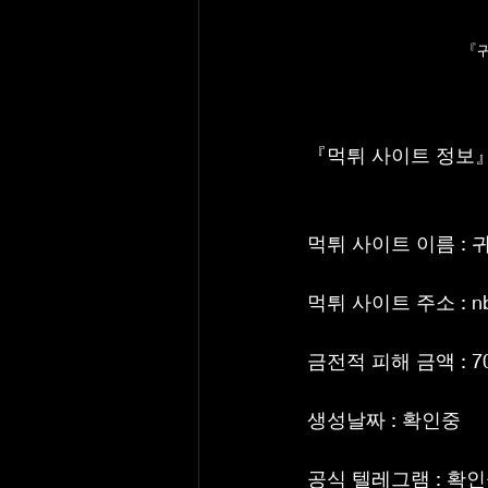
『귀
『먹튀 사이트 정보
먹튀 사이트 이름 : 
먹튀 사이트 주소 : nb
금전적 피해 금액 : 70
생성날짜 : 확인중
공식 텔레그램 : 확인