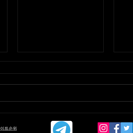
『에이수스 먹튀확정』 토토
『하
사이트 에이수스 『ASUS』
트 
먹튀사이트 『su-ov.com』
트 『
저사이트순위