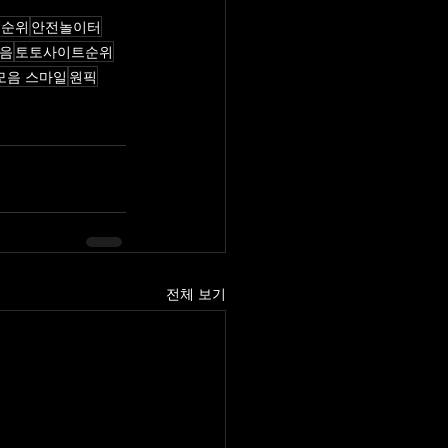
터순위
안전놀이터
음
토토사이트순위
모음 스마일
원픽
전체 보기