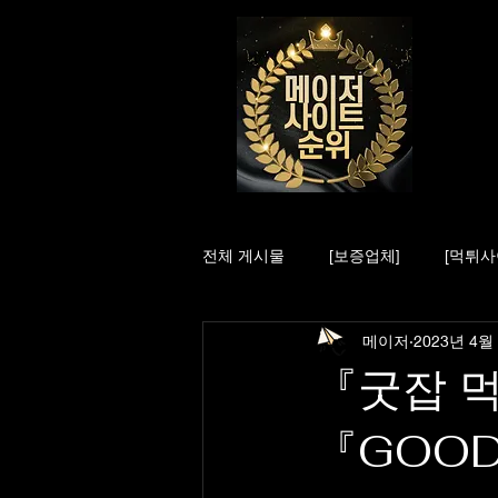
전체 게시물
[보증업체]
[먹튀사
메이저
2023년 4월
『굿잡 
『GOOD