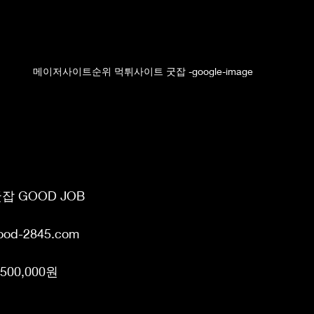
메이저사이트순위 먹튀사이트 굿잡 -google-image
』
잡 GOOD JOB
od-2845.com
500,000원