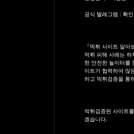
공식 텔레그램 : 확인
『먹튀 사이트 알아
먹튀 피해 사례는 
한 안전한 놀이터를
이트가 협력하여 많
하고 먹튀검증을 통하
먹튀검증된 사이트를 
겠습니다.