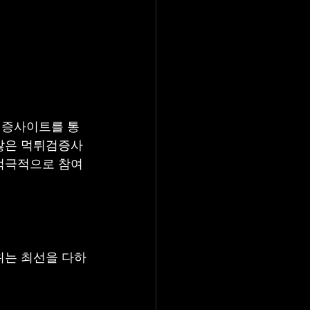
검증사이트를 통
많은 먹튀검증사
적극적으로 참여
위는 최선을 다하