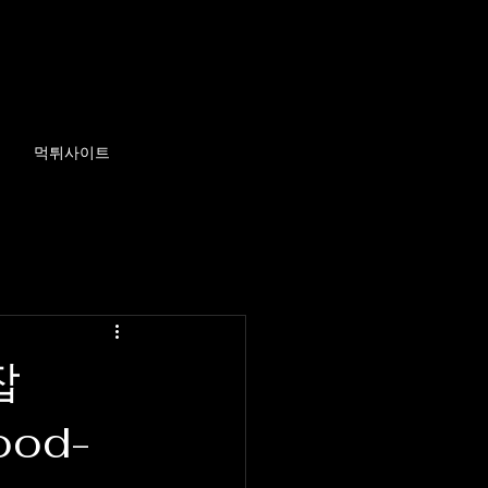
먹튀사이트
잡
od-