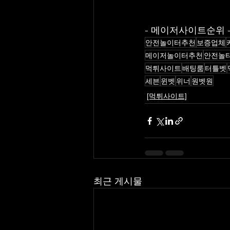
- 메이저사이트순위 
안전놀이터추천
보증업체
메이저놀이터추천
안전놀
먹튀사이트
배팅룸
터틀벳
세븐
윈벳
위너
원벳원
[먹튀사이트]
최근 게시물