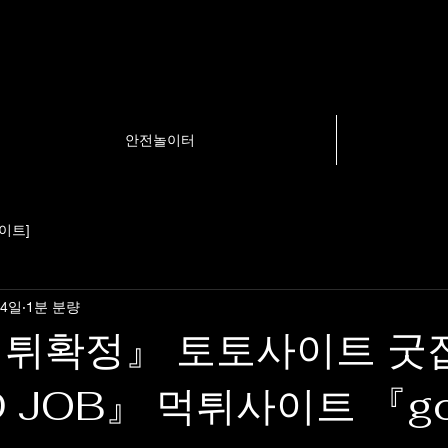
안전놀이터
이트]
 4일
1분 분량
먹튀확정』 토토사이트 굿
 JOB』 먹튀사이트 『go