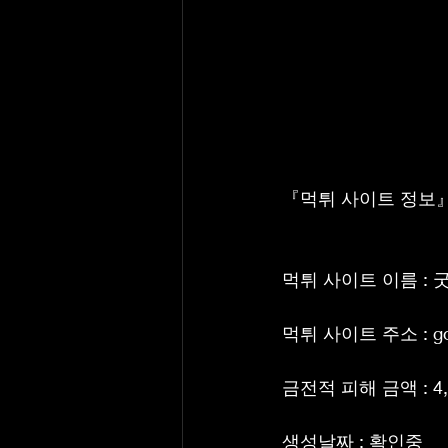
『먹튀 사이트 정보
먹튀 사이트 이름 : 굿
먹튀 사이트 주소 : go
금전적 피해 금액 : 4,
생성날짜 : 확인중