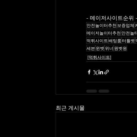
- 메이저사이트순위 
안전놀이터추천
보증업체
메이저놀이터추천
안전놀
먹튀사이트
배팅룸
터틀벳
세븐
윈벳
위너
원벳원
[먹튀사이트]
최근 게시물