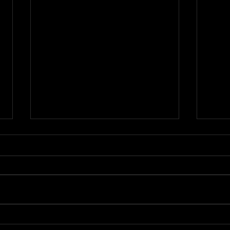
『에이수스 먹튀확정』 토토
『하