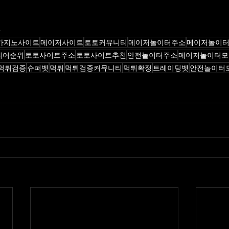
-
카지노사이트
메이저사이트
토토커뮤니티
메이저놀이터주소
메이저놀이
티어순위
토토사이트주소
토토사이트추천
안전놀이터주소
메이저놀이터모
먹튀검증
슈퍼벳
먹튀
먹튀검증커뮤니티
먹튀확정
트레이딩벳
안전놀이터