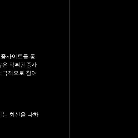
검증사이트를 통
많은 먹튀검증사
적극적으로 참여
위는 최선을 다하