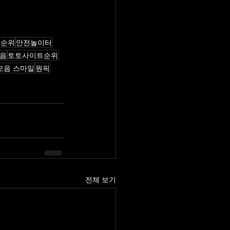
터순위
안전놀이터
음
토토사이트순위
모음 스마일
원픽
전체 보기