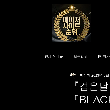
전체 게시물
[보증업체]
[먹튀사
메이저
2023년 5월
『검은달
『BLAC