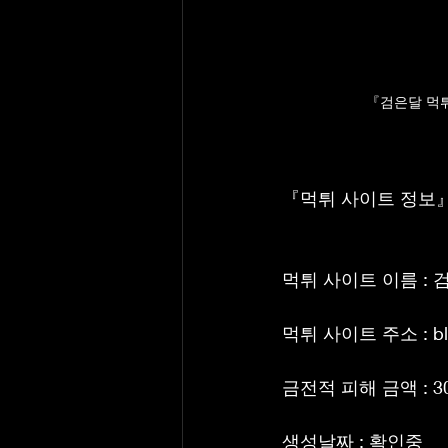
『검은달 먹튀
『먹튀 사이트 정보
먹튀 사이트 이름 : 검
먹튀 사이트 주소 : bl
금전적 피해 금액 : 30
생성날짜 : 확인중