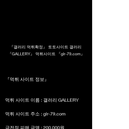
『갤러리 먹튀확정』 토토사이트 갤러리 
『GALLERY』 먹튀사이트 『glr-79.com』
『먹튀 사이트 정보』
먹튀 사이트 이름 : 갤러리 GALLERY
먹튀 사이트 주소 : glr-79.com
금전적 피해 금액 : 200,000원