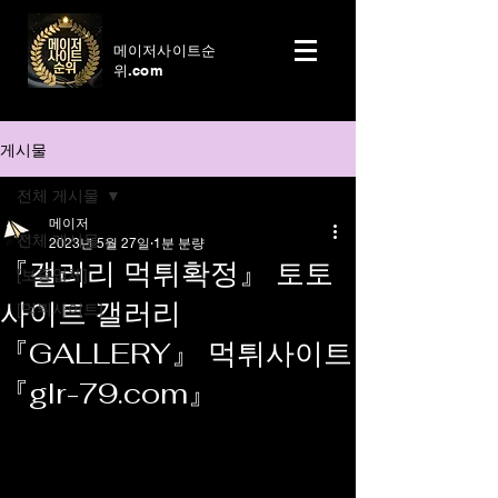
메이저사이트순
위.com
게시물
전체 게시물
메이저
전체 게시물
2023년 5월 27일
1분 분량
『갤러리 먹튀확정』 토토
[보증업체]
사이트 갤러리
[먹튀사이트]
『GALLERY』 먹튀사이트
『glr-79.com』