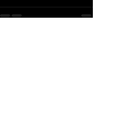
최근 게시물
전체 보기