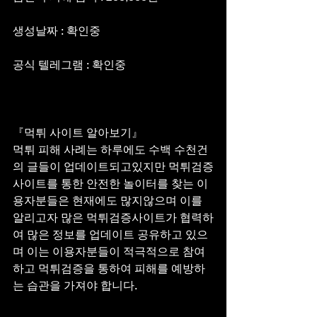
생성날짜 : 확인중
공식 텔레그램 : 확인중 
『먹튀 사이트 알아보기』 
먹튀 피해 사례는 하루에도 수백 수천건
의 글들이 업데이트되고있지만 먹튀검증
사이트를 통한 안전한 놀이터를 찾는 이
용자분들은 현재에도 많지않으며 이를 
알리고자 많은 먹튀검증사이트가 협력하
여 많은 정보를 업데이트 공유하고 있으
며 이는 이용자분들이 적극적으로 참여
하고 먹튀검증을 통하여 피해를 예방하
는 습관을 가져야 합니다.