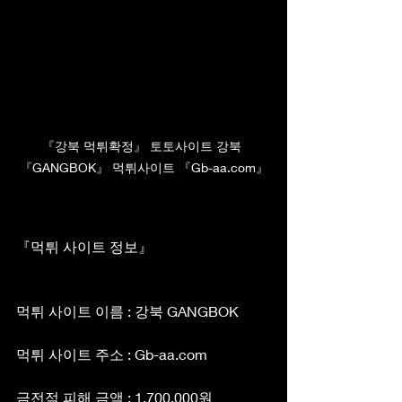
『강북 먹튀확정』 토토사이트 강북 
『GANGBOK』 먹튀사이트 『Gb-aa.com』
『먹튀 사이트 정보』
먹튀 사이트 이름 : 강북 GANGBOK
먹튀 사이트 주소 : Gb-aa.com
금전적 피해 금액 : 1,700,000원