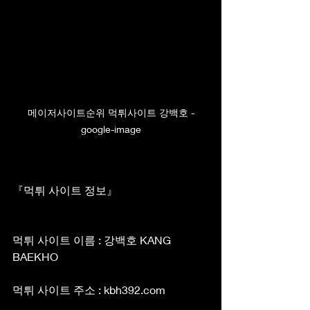
메이저사이트순위 먹튀사이트 강백호 -
google-image
『먹튀 사이트 정보』
먹튀 사이트 이름 : 강백호 KANG 
BAEKHO
먹튀 사이트 주소 : kbh392.com