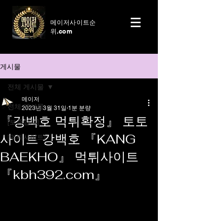
메이저사이트순
위.com
게시물
전체 게시물
메이저
전체 게시물
2023년 3월 31일
1분 분량
『강백호 먹튀확정』 토토
[보증업체]
사이트 강백호 『KANG
[먹튀사이트]
BAEKHO』 먹튀사이트
『kbh392.com』