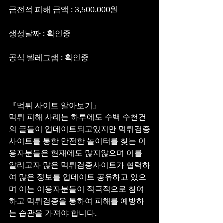
금전적 피해 금액 : 3,500,000원
생성날짜 : 확인중
공식 텔레그램 : 확인중 
『먹튀 사이트 알아보기』 
먹튀 피해 사례는 하루에도 수백 수천건
의 글들이 업데이트되고있지만 먹튀검증
사이트를 통한 안전한 놀이터를 찾는 이
용자분들은 현재에도 많지않으며 이를 
알리고자 많은 먹튀검증사이트가 협력하
여 많은 정보를 업데이트 공유하고 있으
며 이는 이용자분들이 적극적으로 참여
하고 먹튀검증을 통하여 피해를 예방하
는 습관을 가져야 합니다.