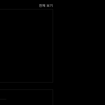
전체 보기