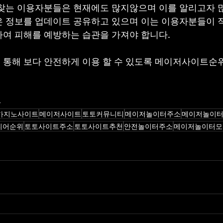
 찾는 이용자분들은 현재에도 많지않으며 이를 알리고자 
은 정보를 업데이트 공유하고 있으며 이는 이용자분들이 
여 피해를 예방하는 습관을 가져야 합니다.
통해 보다 안전하게 이용 할 수 있도록 메이저사이트순
-
카지노사이트
메이저사이트
토토커뮤니티
메이저놀이터주소
메이저놀이
티어순위
토토사이트주소
토토사이트추천
안전놀이터주소
메이저놀이터모