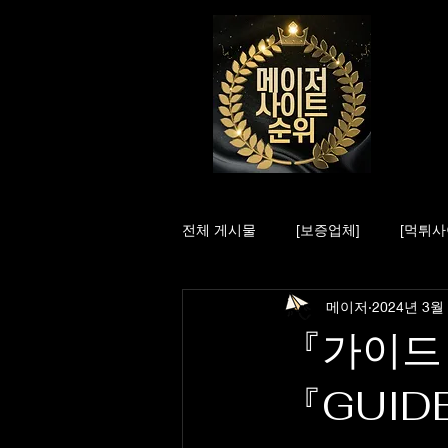
전체 게시물
[보증업체]
[먹튀사
메이저
2024년 3월
『가이드
『GUID