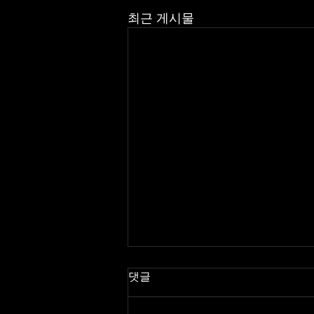
최근 게시물
댓글