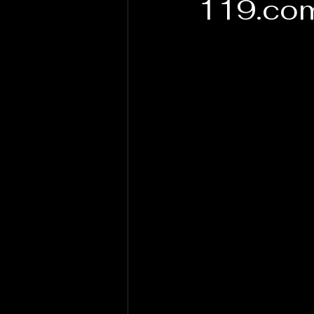
119.c