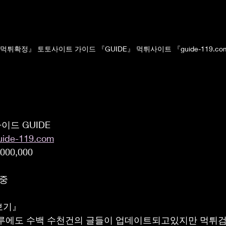
먹튀확정』 토토사이트 가이드 『GUIDE』 먹튀사이트 『guide-119.co
』
이드 GUIDE
uide-119.com
00,000
중 
보기』 
하루에도 수백 수천건의 글들이 업데이트되고있지만 먹튀