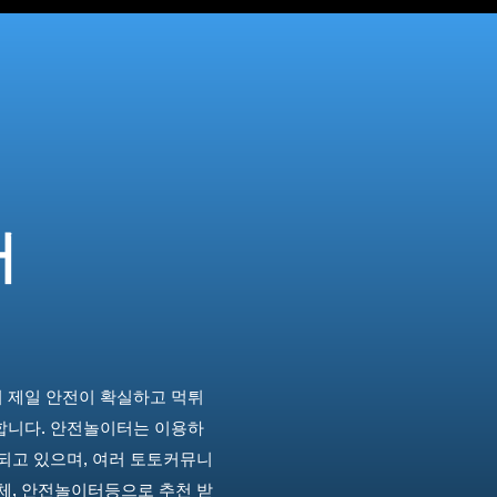
터
 제일 안전이 확실하고 먹튀
합니다. 안전놀이터는 이용하
되고 있으며, 여러 토토커뮤니
체, 안전놀이터등으로 추천 받