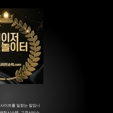
설사이트를 일컫는 말입니
 배팅시스템, 고객서비스,