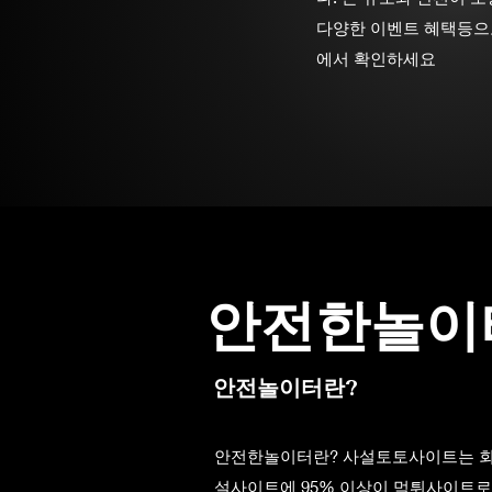
다양한 이벤트 혜택등으
에서 확인하세요
안전한놀이
​안전놀이터란?
안전한놀이터란? 사설토토사이트는 회원
설사이트에 95% 이상이 먹튀사이트로